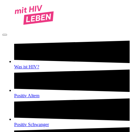
Was ist HIV?
Positiv Altern
Positiv Schwanger