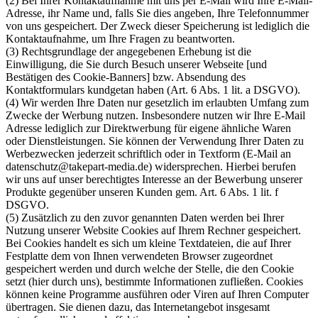
(2) Bei Ihrer Kontaktaufnahme mit uns per E-Mail wird Ihre E-Mail-
Adresse, ihr Name und, falls Sie dies angeben, Ihre Telefonnummer
von uns gespeichert. Der Zweck dieser Speicherung ist lediglich die
Kontaktaufnahme, um Ihre Fragen zu beantworten.
(3) Rechtsgrundlage der angegebenen Erhebung ist die
Einwilligung, die Sie durch Besuch unserer Webseite [und
Bestätigen des Cookie-Banners] bzw. Absendung des
Kontaktformulars kundgetan haben (Art. 6 Abs. 1 lit. a DSGVO).
(4) Wir werden Ihre Daten nur gesetzlich im erlaubten Umfang zum
Zwecke der Werbung nutzen. Insbesondere nutzen wir Ihre E-Mail
Adresse lediglich zur Direktwerbung für eigene ähnliche Waren
oder Dienstleistungen. Sie können der Verwendung Ihrer Daten zu
Werbezwecken jederzeit schriftlich oder in Textform (E-Mail an
datenschutz@takepart-media.de) widersprechen. Hierbei berufen
wir uns auf unser berechtigtes Interesse an der Bewerbung unserer
Produkte gegenüber unseren Kunden gem. Art. 6 Abs. 1 lit. f
DSGVO.
(5) Zusätzlich zu den zuvor genannten Daten werden bei Ihrer
Nutzung unserer Website Cookies auf Ihrem Rechner gespeichert.
Bei Cookies handelt es sich um kleine Textdateien, die auf Ihrer
Festplatte dem von Ihnen verwendeten Browser zugeordnet
gespeichert werden und durch welche der Stelle, die den Cookie
setzt (hier durch uns), bestimmte Informationen zufließen. Cookies
können keine Programme ausführen oder Viren auf Ihren Computer
übertragen. Sie dienen dazu, das Internetangebot insgesamt