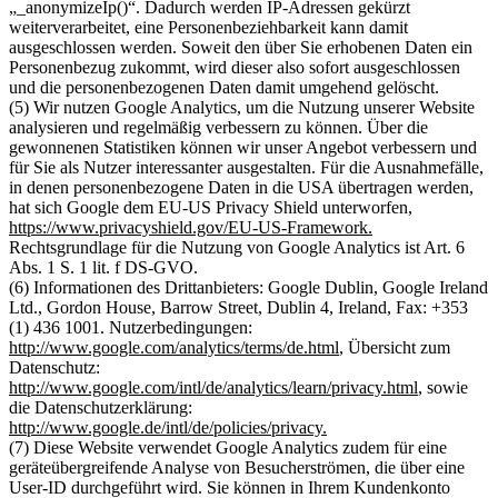
„_anonymizeIp()“. Dadurch werden IP-Adressen gekürzt
weiterverarbeitet, eine Personenbeziehbarkeit kann damit
ausgeschlossen werden. Soweit den über Sie erhobenen Daten ein
Personenbezug zukommt, wird dieser also sofort ausgeschlossen
und die personenbezogenen Daten damit umgehend gelöscht.
(5) Wir nutzen Google Analytics, um die Nutzung unserer Website
analysieren und regelmäßig verbessern zu können. Über die
gewonnenen Statistiken können wir unser Angebot verbessern und
für Sie als Nutzer interessanter ausgestalten. Für die Ausnahmefälle,
in denen personenbezogene Daten in die USA übertragen werden,
hat sich Google dem EU-US Privacy Shield unterworfen,
https://www.privacyshield.gov/EU-US-Framework
.
Rechtsgrundlage für die Nutzung von Google Analytics ist Art. 6
Abs. 1 S. 1 lit. f DS-GVO.
(6) Informationen des Drittanbieters: Google Dublin, Google Ireland
Ltd., Gordon House, Barrow Street, Dublin 4, Ireland, Fax: +353
(1) 436 1001. Nutzerbedingungen:
http://www.google.com/analytics/terms/de.html
, Übersicht zum
Datenschutz:
http://www.google.com/intl/de/analytics/learn/privacy.html
, sowie
die Datenschutzerklärung:
http://www.google.de/intl/de/policies/privacy
.
(7) Diese Website verwendet Google Analytics zudem für eine
geräteübergreifende Analyse von Besucherströmen, die über eine
User-ID durchgeführt wird. Sie können in Ihrem Kundenkonto