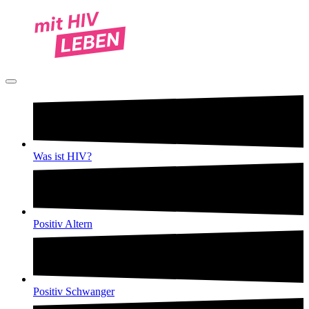
Was ist HIV?
Positiv Altern
Positiv Schwanger